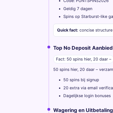
Code: PUNTSPINS2026
Geldig 7 dagen
Spins op Starburst-like 
Quick fact:
concise structure
Top No Deposit Aanbiedi
Fact: 50 spins hier, 20 daar –
50 spins hier, 20 daar – verzam
50 spins bij signup
20 extra via email verifica
Dagelijkse login bonuses
Wagering en Uitbetaling