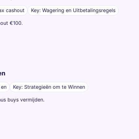
ax cashout
Key: Wagering en Uitbetalingsregels
out €100.
en
 en
Key: Strategieën om te Winnen
nus buys vermijden.