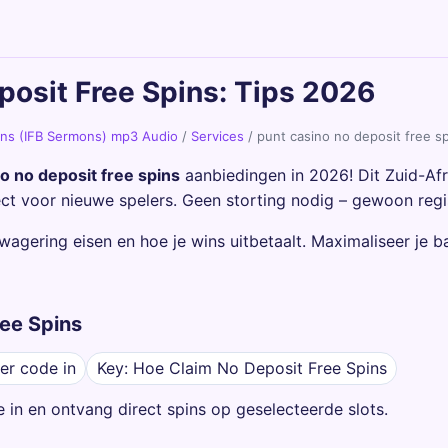
posit Free Spins: Tips 2026
ns (IFB Sermons) mp3 Audio
/
Services
/
punt casino no deposit free sp
o no deposit free spins
aanbiedingen in 2026! Dit Zuid-Afr
ct voor nieuwe spelers. Geen storting nodig – gewoon regi
agering eisen en hoe je wins uitbetaalt. Maximaliseer je b
ee Spins
oer code in
Key: Hoe Claim No Deposit Free Spins
 in en ontvang direct spins op geselecteerde slots.