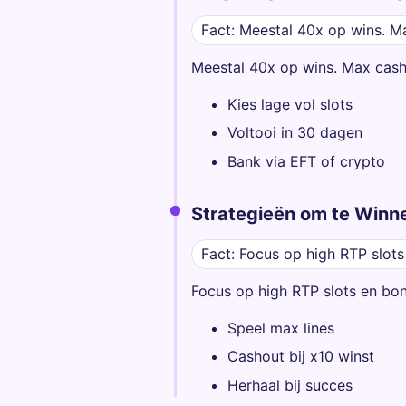
Fact: Meestal 40x op wins. M
Meestal 40x op wins. Max cash
Kies lage vol slots
Voltooi in 30 dagen
Bank via EFT of crypto
Strategieën om te Winn
Fact: Focus op high RTP slots
Focus op high RTP slots en bo
Speel max lines
Cashout bij x10 winst
Herhaal bij succes