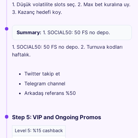
1. Düşük volatilite slots seç. 2. Max bet kuralına uy.
3. Kazanç hedefi koy.
Summary:
1. SOCIAL50: 50 FS no depo.
1. SOCIAL50: 50 FS no depo. 2. Turnuva kodları
haftalık.
Twitter takip et
Telegram channel
Arkadaş referans %50
Step 5: VIP and Ongoing Promos
Level 5: %15 cashback