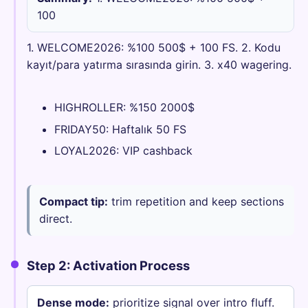
100
1. WELCOME2026: %100 500$ + 100 FS. 2. Kodu
kayıt/para yatırma sırasında girin. 3. x40 wagering.
HIGHROLLER: %150 2000$
FRIDAY50: Haftalık 50 FS
LOYAL2026: VIP cashback
Compact tip:
trim repetition and keep sections
direct.
Step 2: Activation Process
Dense mode:
prioritize signal over intro fluff.