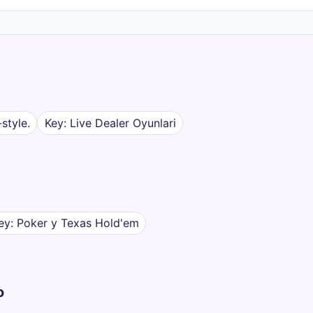
style.
Key: Live Dealer Oyunlari
ey: Poker y Texas Hold'em
o