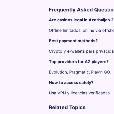
Frequently Asked Questio
Are casinos legal in Azerbaijan 
Offline limitados; online via offsh
Best payment methods?
Crypto y e-wallets para privacida
Top providers for AZ players?
Evolution, Pragmatic, Play'n GO.
How to access safely?
Usa VPN y licencias verificadas.
Related Topics