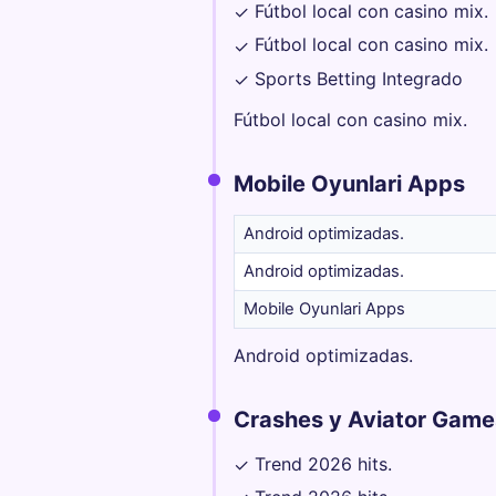
Fútbol local con casino mix.
✓
Fútbol local con casino mix.
✓
Sports Betting Integrado
✓
Fútbol local con casino mix.
Mobile Oyunlari Apps
Android optimizadas.
Android optimizadas.
Mobile Oyunlari Apps
Android optimizadas.
Crashes y Aviator Game
Trend 2026 hits.
✓