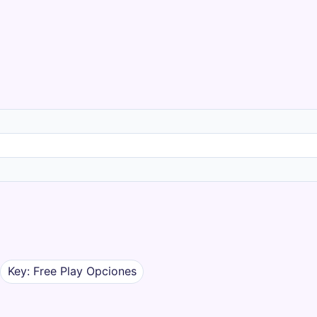
Key: Free Play Opciones